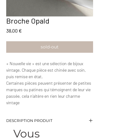
Broche Opald
Prix
38,00 €
sold-out
« Nouvelle vie » est une sélection de bijoux
vintage. Chaque pièce est chinée avec soin,
puis remise en état.
Certaines pièces peuvent présenter de petites
marques ou patines qui témoignent de leur vie
passée, cela n’altère en rien leur charme
vintage
DESCRIPTION PRODUIT
Vous
-Broche style baroque
-Dimensions: 5,5 x 2 cm