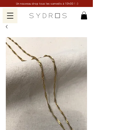
Un nouveau drop tous les samedis à 10h00 ! :)