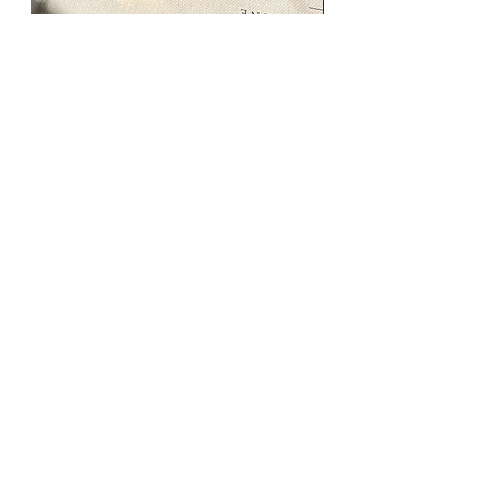
Prix
43,00 €
Pins Avonlea
Ajouter au panier
INFORMATION
S
+
CONTACT
+
LI
VRAISON
ET RETOURS
MENTIONS LÉGALES
+
MENTIONS LÉGALES
+
CGV