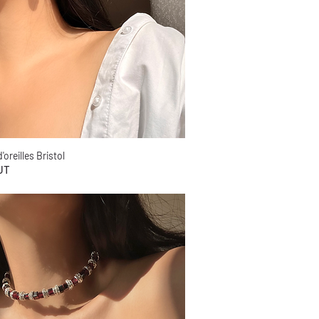
'oreilles Bristol
Aperçu rapide
UT