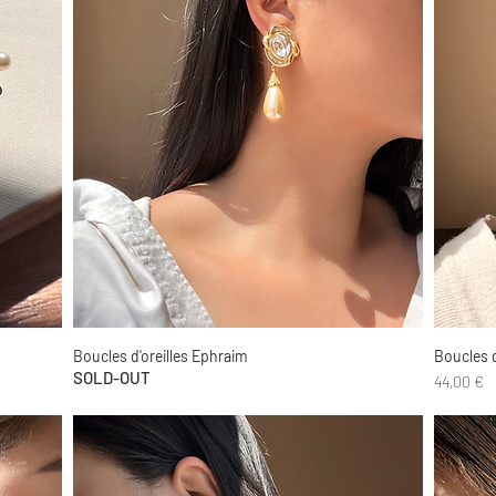
Boucles d'oreilles Ephraim
Boucles d
Aperçu rapide
SOLD-OUT
Prix
44,00 €