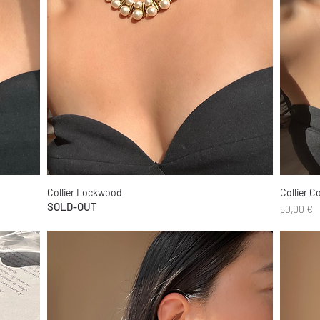
Collier Lockwood
Collier C
Aperçu rapide
SOLD-OUT
Prix
60,00 €