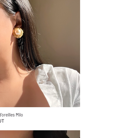
'oreilles Milo
Aperçu rapide
UT