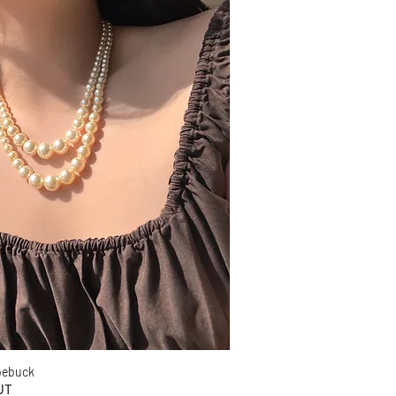
Roebuck
Aperçu rapide
UT