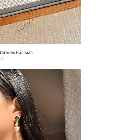
'oreilles Buchaan
Aperçu rapide
UT