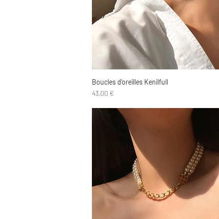
Boucles d'oreilles Kenilfull
Aperçu rapide
Prix
43,00 €