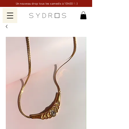
Un nouveau drop tous les samedis à 10h00 ! :)