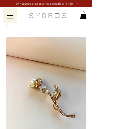
Un nouveau drop tous les samedis à 10h00 ! :)