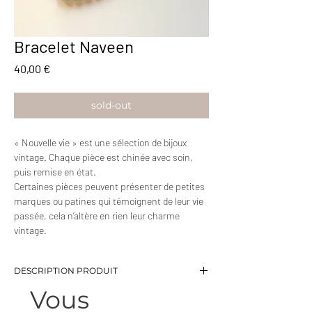
Bracelet Naveen
Prix
40,00 €
sold-out
« Nouvelle vie » est une sélection de bijoux
vintage. Chaque pièce est chinée avec soin,
puis remise en état.
Certaines pièces peuvent présenter de petites
marques ou patines qui témoignent de leur vie
passée, cela n’altère en rien leur charme
vintage.
DESCRIPTION PRODUIT
Vous
-Bracelet tennis brillants blancs
-Longueur: 17,5 cm