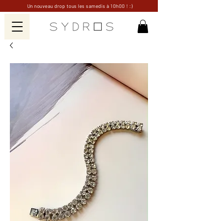
Un nouveau drop tous les samedis à 10h00 ! :)