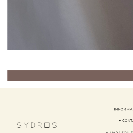
INFORMA
+
CONT
+
LI
VRAISON
E