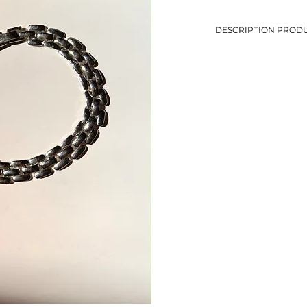
DESCRIPTION PRODU
-Bracelet en maille pla
-Longueur: 17,5 cm
-Métal argenté
-Eviter le contact avec
-Bijou de seconde mai
-1 seul exemplaire