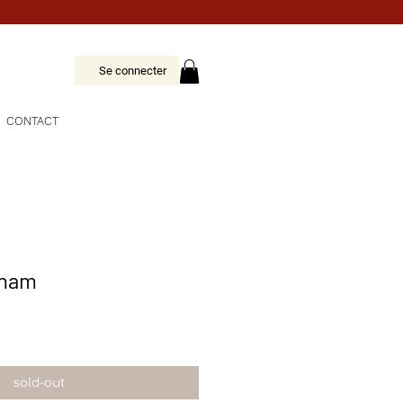
Se connecter
CONTACT
aham
sold-out