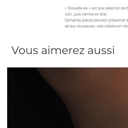
« Nouvelle vie » est une sélection de 
soin, puis remise en état.
Certaines pièces peuvent présenter 
de leur vie passée, cela n’altère en ri
Vous aimerez aussi