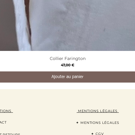
Aperçu rapide
Collier Farington
Prix
47,00 €
Ajouter au panier
TION
S
MENTIONS LÉGALES
ACT
+
MENTIONS LÉGALES
+
CGV
T RETOURS