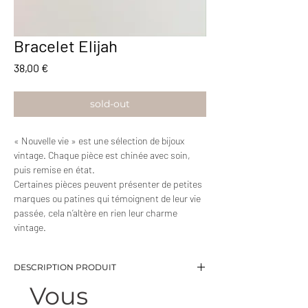
Bracelet Elijah
Prix
38,00 €
sold-out
« Nouvelle vie » est une sélection de bijoux
vintage. Chaque pièce est chinée avec soin,
puis remise en état.
Certaines pièces peuvent présenter de petites
marques ou patines qui témoignent de leur vie
passée, cela n’altère en rien leur charme
vintage.
DESCRIPTION PRODUIT
Vous
-Bracelet en maille plate avec fermoir vintage
-Longueur: 18,5 cm