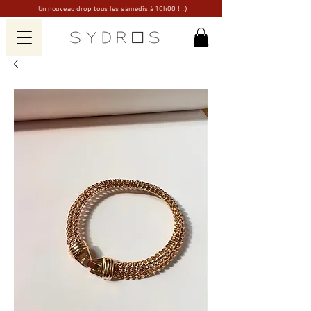
Un nouveau drop tous les samedis à 10h00 ! :)