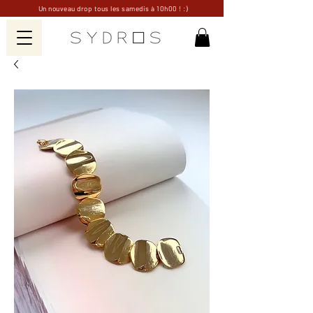
Un nouveau drop tous les samedis à 10h00 ! :)