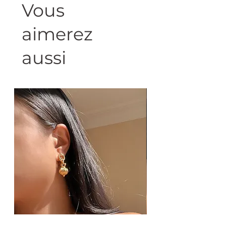
Vous
-Bracelet masterpiece
-Maillons ronds irréguliers
aimerez
-Longueur: 19,5 cm (possibilité de retirer un
maillon de 2,5 cm: me demander en
commentaire)
aussi
-Métal doré
-Eviter le contact avec l’eau et le parfum
-Bijou de seconde main, chiné avec amour
-1 seul exemplaire