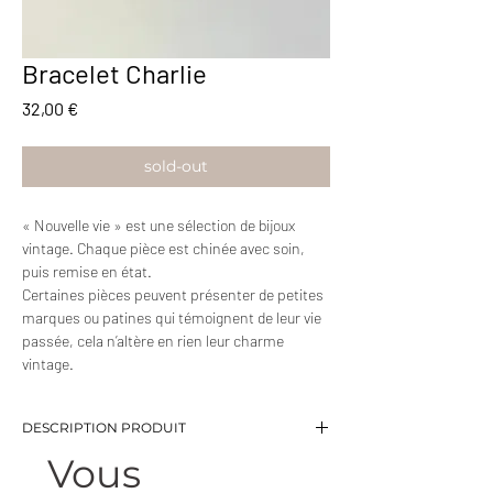
Bracelet Charlie
Prix
32,00 €
sold-out
« Nouvelle vie » est une sélection de bijoux
vintage. Chaque pièce est chinée avec soin,
puis remise en état.
Certaines pièces peuvent présenter de petites
marques ou patines qui témoignent de leur vie
passée, cela n’altère en rien leur charme
vintage.
DESCRIPTION PRODUIT
Vous
-Bracelet chaine perlée
-Longueur: 18,5 cm