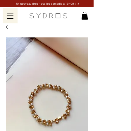
Un nouveau drop tous les samedis à 10h00 ! :)