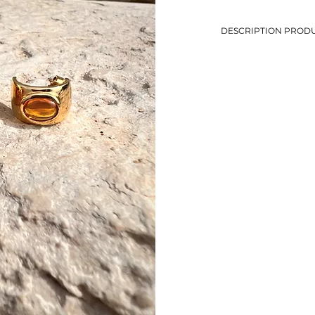
DESCRIPTION PRODU
-Demi-créoles avec pi
-Tiges pour oreilles pe
-Diamètre: 1,5 cm
-Métal doré
-Eviter le contact avec
-Bijou de seconde mai
-1 seul exemplaire