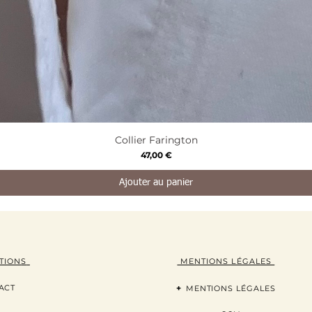
Aperçu rapide
Collier Farington
Prix
47,00 €
Ajouter au panier
TION
S
MENTIONS LÉGALES
ACT
+
MENTIONS LÉGALES