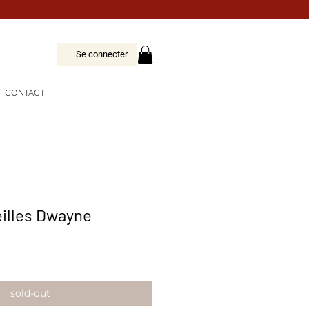
Se connecter
CONTACT
eilles Dwayne
sold-out