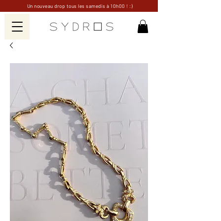
Un nouveau drop tous les samedis à 10h00 ! :)