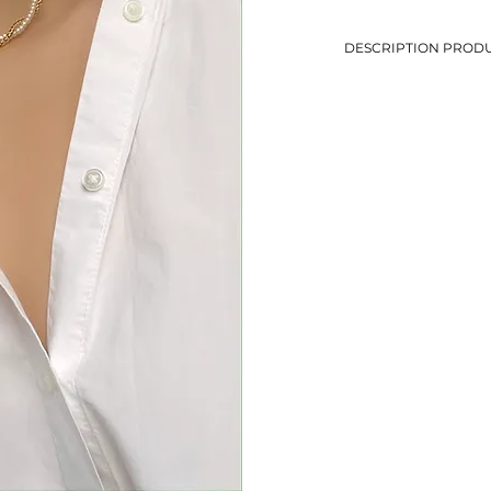
DESCRIPTION PRODU
-Création upcyclée à pa
-Collier ras-de-cou to
-Longueur: 41,5 cm
-Métal doré et perles 
-Eviter le contact avec
-Bijou de seconde mai
-1 seul exemplaire
-Fabriqué à la main