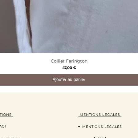
Aperçu rapide
Collier Farington
Prix
47,00 €
Ajouter au panier
TION
S
MENTIONS LÉGALES
ACT
+
MENTIONS LÉGALES
+
CGV