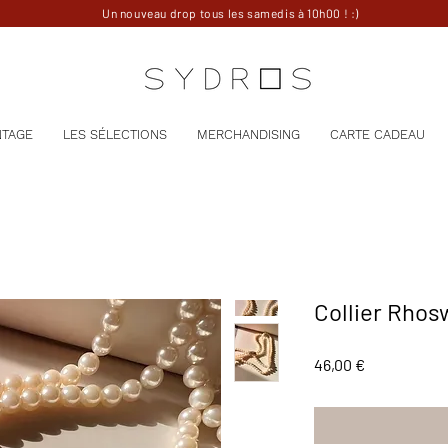
Un nouveau drop tous les samedis à 10h00 ! :)
NTAGE
LES SÉLECTIONS
MERCHANDISING
CARTE CADEAU
Collier Rho
Prix
46,00 €