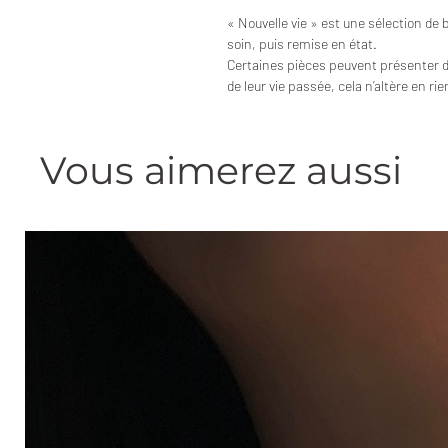
« Nouvelle vie » est une sélection de 
soin, puis remise en état.
Certaines pièces peuvent présenter 
de leur vie passée, cela n’altère en ri
Vous aimerez aussi