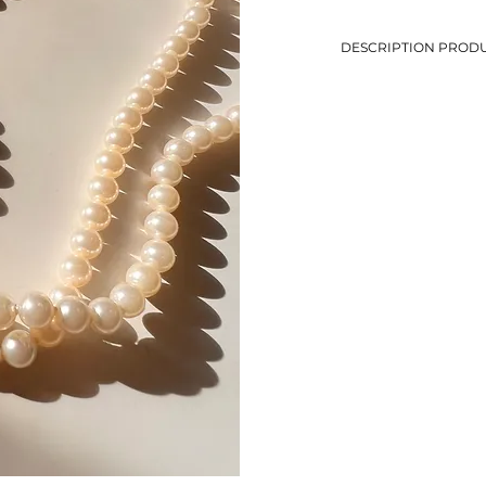
DESCRIPTION PRODU
-Collier en perles doub
-Fermoir vintage
-Longueur: 44,5 cm
-Métal doré et perles 
-Eviter le contact avec
-Bijou de seconde mai
-1 seul exemplaire