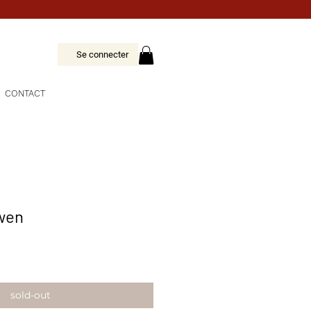
Se connecter
CONTACT
swen
sold-out