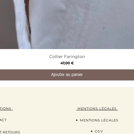
Aperçu rapide
Collier Farington
Prix
47,00 €
Ajouter au panier
TION
S
MENTIONS LÉGALES
ACT
+
MENTIONS LÉGALES
+
CGV
T RETOURS