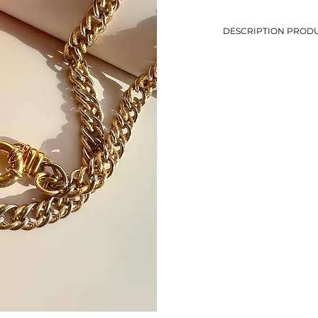
DESCRIPTION PRODU
-Collier avec une chain
-Fermoir bouée à porte
-Collier long à porter 
-Longueur: 84,5 cm
-Métal doré et argenté
-Eviter le contact avec
-Bijou de seconde mai
-1 seul exemplaire