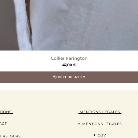
Aperçu rapide
Collier Farington
Prix
47,00 €
Ajouter au panier
TION
S
MENTIONS LÉGALES
ACT
+
MENTIONS LÉGALES
+
CGV
T RETOURS