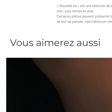
« Nouvelle vie » est une sélection de 
soin, puis remise en état.
Certaines pièces peuvent présenter 
de leur vie passée, cela n’altère en ri
Vous aimerez aussi