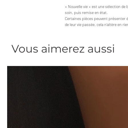
« Nouvelle vie » est une sélection de 
soin, puis remise en état.
Certaines pièces peuvent présenter 
de leur vie passée, cela n’altère en ri
Vous aimerez aussi