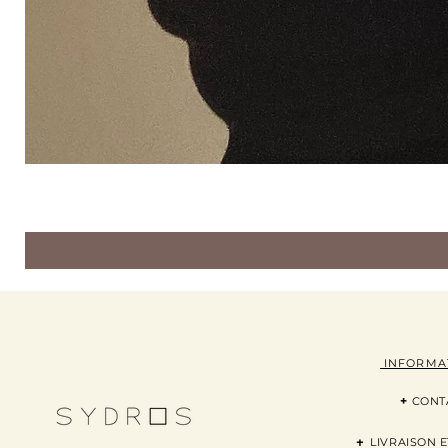
INFORMA
+
CONT
+
LI
VRAISON
E