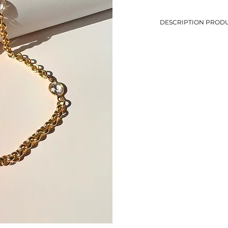
DESCRIPTION PRODU
-Chaine avec 4 brillan
-Longueur: 40 cm
-Eviter le contact avec
-Bijou de seconde mai
-1 seul exemplaire