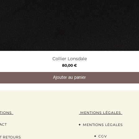
Aperçu rapide
Collier Lonsdale
Prix
80,00 €
Ajouter au panier
TION
S
MENTIONS LÉGALES
ACT
+
MENTIONS LÉGALES
+
CGV
T RETOURS