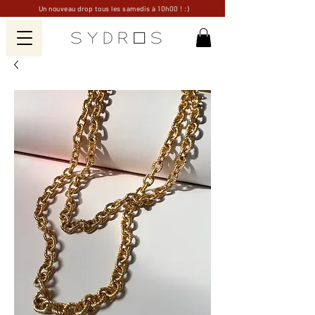
Un nouveau drop tous les samedis à 10h00 ! :)