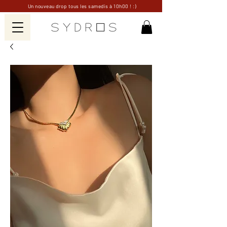
Un nouveau drop tous les samedis à 10h00 ! :)