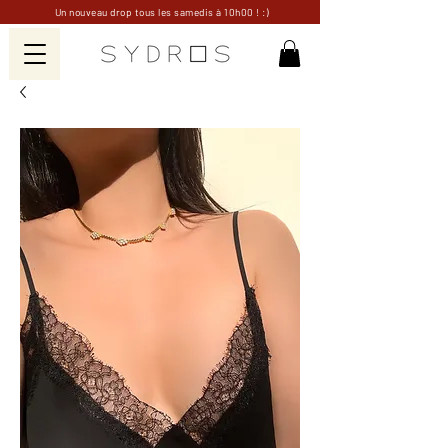
Un nouveau drop tous les samedis à 10h00 ! :)