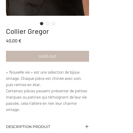
Collier Gregor
Prix
40,00 €
sold-out
« Nouvelle vie » est une sélection de bijoux
vintage. Chaque pièce est chinée avec soin,
puis remise en état.
Certaines pièces peuvent présenter de petites
marques ou patines qui témoignent de leur vie
passée, cela n’altère en rien leur charme
vintage.
DESCRIPTION PRODUIT