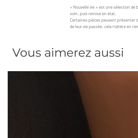
« Nouvelle vie » est une sélection de 
soin, puis remise en état.
Certaines pièces peuvent présenter 
de leur vie passée, cela n’altère en ri
Vous aimerez aussi