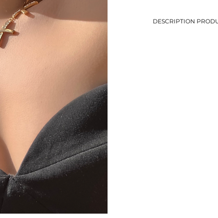
DESCRIPTION PRODU
-Collier chaine plate e
-Détails petits brillant
-Longueur: 41 cm
-Métal doré
-Eviter le contact avec
-Bijou de seconde mai
-1 seul exemplaire