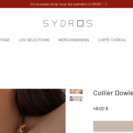
Un nouveau drop tous les samedis à 10h00 ! :)
NTAGE
LES SÉLECTIONS
MERCHANDISING
CARTE CADEAU
Collier Dowl
Prix
48,00 €