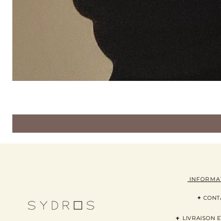
INFORMA
+
CONT
+
LI
VRAISON
E