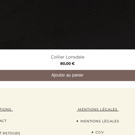
Aperçu rapide
Collier Lonsdale
Prix
80,00 €
Ajouter au panier
TION
S
MENTIONS LÉGALES
ACT
+
MENTIONS LÉGALES
+
CGV
T RETOURS