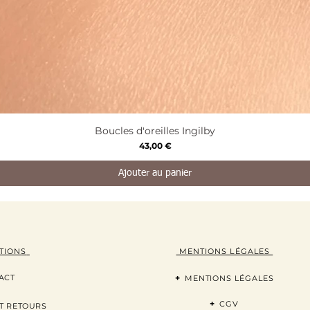
Boucles d'oreilles Ingilby
Aperçu rapide
Prix
43,00 €
Ajouter au panier
TION
S
MENTIONS LÉGALES
ACT
+
MENTIONS LÉGALES
+
CGV
T RETOURS