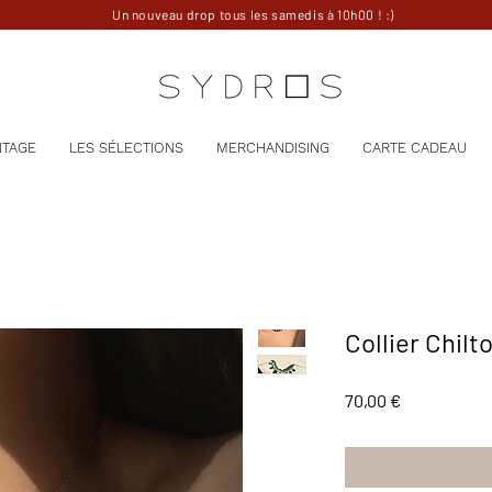
Un nouveau drop tous les samedis à 10h00 ! :)
NTAGE
LES SÉLECTIONS
MERCHANDISING
CARTE CADEAU
Collier Chilt
Prix
70,00 €