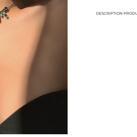
DESCRIPTION PRODU
-Ras-de-cou en cristal 
-Chaine fine
-Longueur: 37,5 cm
-Métal argenté
-Eviter le contact avec
-Bijou de seconde mai
-1 seul exemplaire