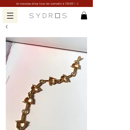
Un nouveau drop tous les samedis à 10h00 ! :)