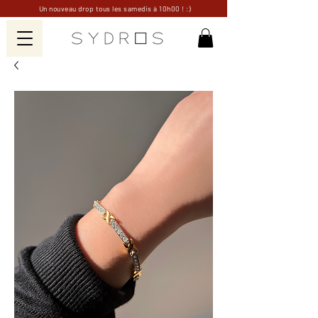
Un nouveau drop tous les samedis à 10h00 ! :)