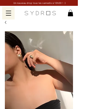
Un nouveau drop tous les samedis à 10h00 ! :)