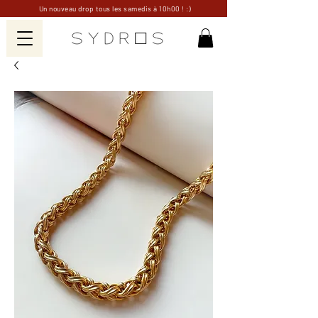
Un nouveau drop tous les samedis à 10h00 ! :)