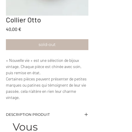
Collier Otto
Prix
40,00 €
sold-out
« Nouvelle vie » est une sélection de bijoux
vintage. Chaque pièce est chinée avec soin,
puis remise en état.
Certaines pièces peuvent présenter de petites
marques ou patines qui témoignent de leur vie
passée, cela n’altère en rien leur charme
vintage.
DESCRIPTION PRODUIT
Vous
-Collier maille torsadée
-Longueur: 47,5 cm