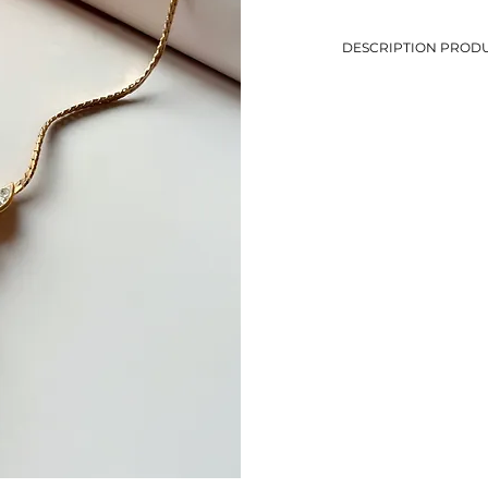
DESCRIPTION PRODU
-Collier pendentif perle
-Maille plate
-Longueur: 41,7 cm
-Métal doré
-Eviter le contact avec
-Bijou de seconde mai
-1 seul exemplaire