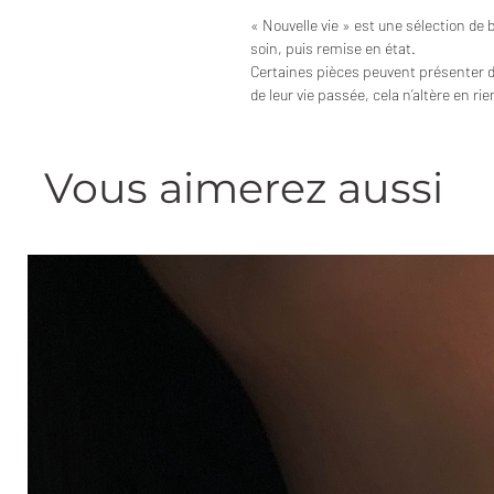
« Nouvelle vie » est une sélection de 
soin, puis remise en état.
Certaines pièces peuvent présenter 
de leur vie passée, cela n’altère en ri
Vous aimerez aussi