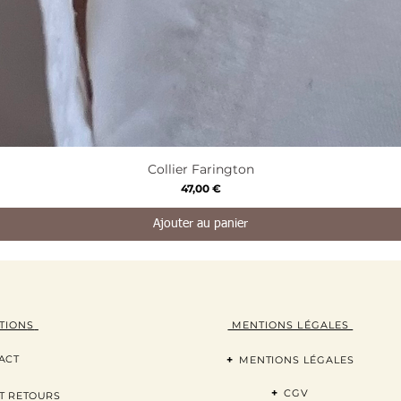
Aperçu rapide
Collier Farington
Prix
47,00 €
Ajouter au panier
TION
S
MENTIONS LÉGALES
ACT
+
MENTIONS LÉGALES
+
CGV
T RETOURS