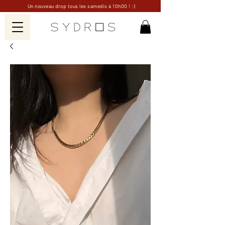
Un nouveau drop tous les samedis à 10h00 ! :)