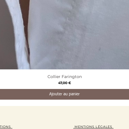
Aperçu rapide
Collier Farington
Prix
47,00 €
Ajouter au panier
TION
S
MENTIONS LÉGALES