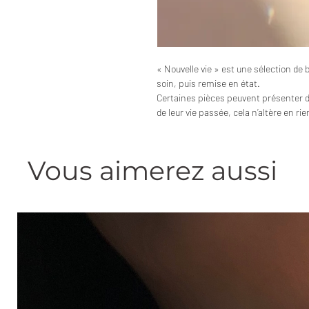
« Nouvelle vie » est une sélection de 
soin, puis remise en état.
Certaines pièces peuvent présenter 
de leur vie passée, cela n’altère en ri
Vous aimerez aussi