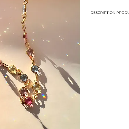
DESCRIPTION PRODU
-Collier en maille fanta
-Couleurs pastels: rose,
-Longueur: 40,5 cm
-Métal doré
-Eviter le contact avec
-Bijou de seconde mai
-1 seul exemplaire