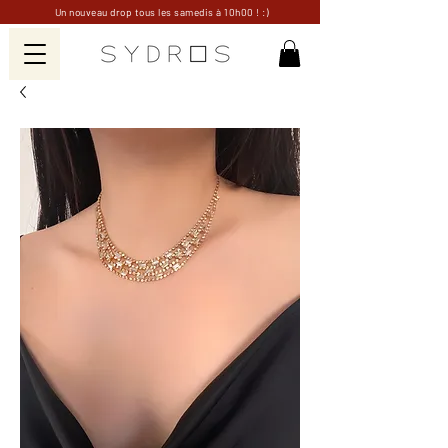
Un nouveau drop tous les samedis à 10h00 ! :)