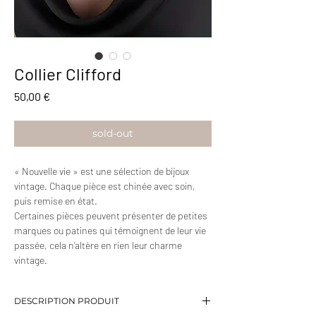
Collier Clifford
Prix
50,00 €
sold-out
« Nouvelle vie » est une sélection de bijoux
vintage. Chaque pièce est chinée avec soin,
puis remise en état.
Certaines pièces peuvent présenter de petites
marques ou patines qui témoignent de leur vie
passée, cela n’altère en rien leur charme
vintage.
DESCRIPTION PRODUIT