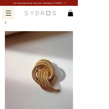
Un nouveau drop tous les samedis à 10h00 ! :)