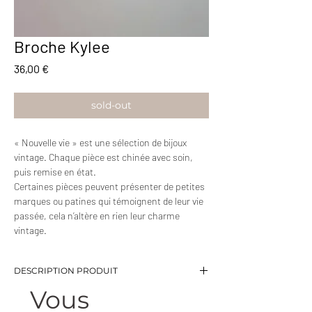
Broche Kylee
Prix
36,00 €
sold-out
« Nouvelle vie » est une sélection de bijoux
vintage. Chaque pièce est chinée avec soin,
puis remise en état.
Certaines pièces peuvent présenter de petites
marques ou patines qui témoignent de leur vie
passée, cela n’altère en rien leur charme
vintage.
DESCRIPTION PRODUIT
Vous
-Broche torsadée en forme de boucle
-Métal doré