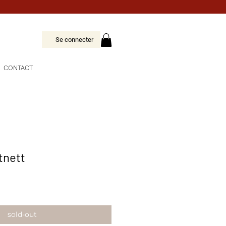
Se connecter
CONTACT
tnett
sold-out