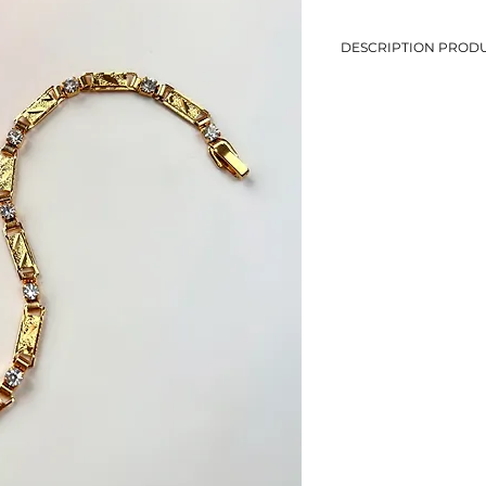
DESCRIPTION PRODU
-Bracelet chaine fantai
-Longueur: 19,3 cm
-Métal doré
-Eviter le contact avec
-Bijou de seconde mai
-1 seul exemplaire