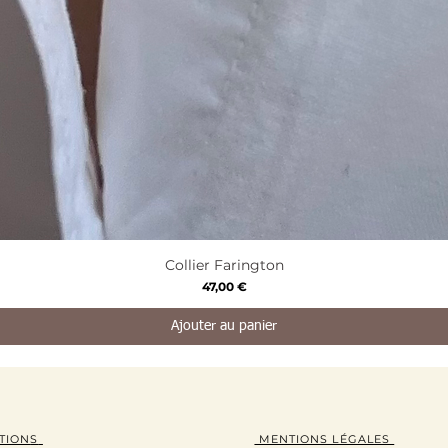
Aperçu rapide
Collier Farington
Prix
47,00 €
Ajouter au panier
TION
S
MENTIONS LÉGALES