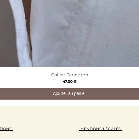
Aperçu rapide
Collier Farington
Prix
47,00 €
Ajouter au panier
TION
S
MENTIONS LÉGALES