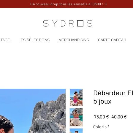
Un nouveau drop tous les samedis à 10h00 ! :)
NTAGE
LES SÉLECTIONS
MERCHANDISING
CARTE CADEAU
Débardeur El
bijoux
Prix
Pri
 75,00 € 
40,00 €
original
pr
Coloris
*