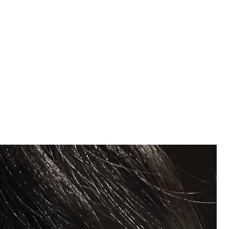
acier inoxydable doré
: 38cm
L: 49cm
telles de votre débardeur ?
 bout de chaque chaine permettent
ne
s bretelles à votre guise.
etelles avant chaque lavage.
vant lavage