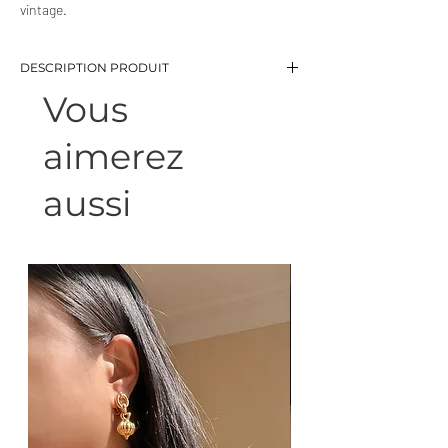
vintage.
DESCRIPTION PRODUIT
Vous
-Collier chaine maillons ovales et pendentif
horizontal en cristal
aimerez
-Longueur: 48 cm (+7 cm de chainette de
réglage)
-Métal argenté et cristal
aussi
-Eviter le contact avec l’eau et le parfum
-Bijou de seconde main, chiné avec amour
-1 seul exemplaire