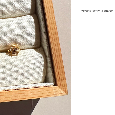
DESCRIPTION PRODU
-Minis boucles étoiles 
-Tiges pour oreilles p
-Diamètre: 0,9 cm
-Métal doré
-Eviter le contact avec
-Bijou de seconde mai
-1 seul exemplaire