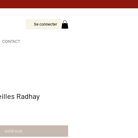
Se connecter
CONTACT
eilles Radhay
sold-out