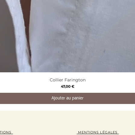
Aperçu rapide
Collier Farington
Prix
47,00 €
Ajouter au panier
TION
S
MENTIONS LÉGALES