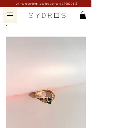
Un nouveau drop tous les samedis à 10h00 ! :)