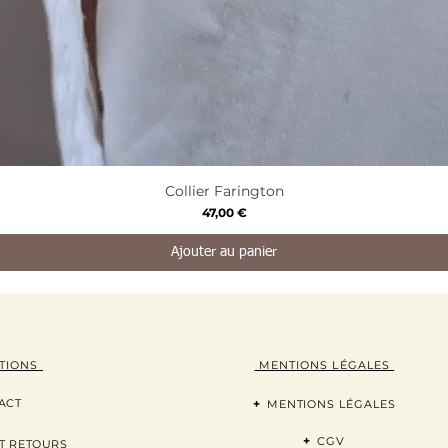
Aperçu rapide
Collier Farington
Prix
47,00 €
Ajouter au panier
TION
S
MENTIONS LÉGALES
ACT
+
MENTIONS LÉGALES
+
CGV
T RETOURS