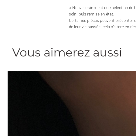
« Nouvelle vie » est une sélection de 
soin, puis remise en état.
Certaines pièces peuvent présenter 
de leur vie passée, cela n’altère en ri
Vous aimerez aussi