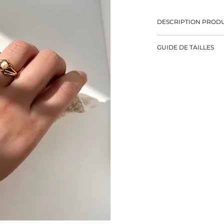
DESCRIPTION PRODU
-Bague avec une perle e
GUIDE DE TAILLES
-Taille 57
-Métal doré
Si vous ne connaissez p
-Eviter le contact avec
et imprimez notre bag
-Bijou de seconde mai
-1 seul exemplaire