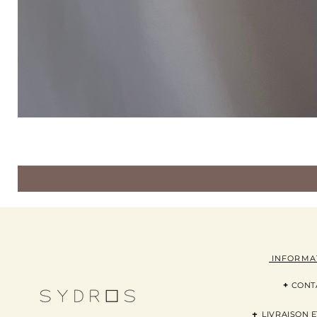
INFORMA
+
CONT
+
LI
VRAISON
E