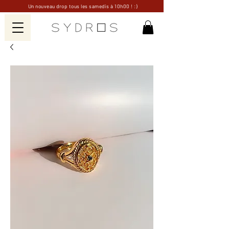
Un nouveau drop tous les samedis à 10h00 ! :)