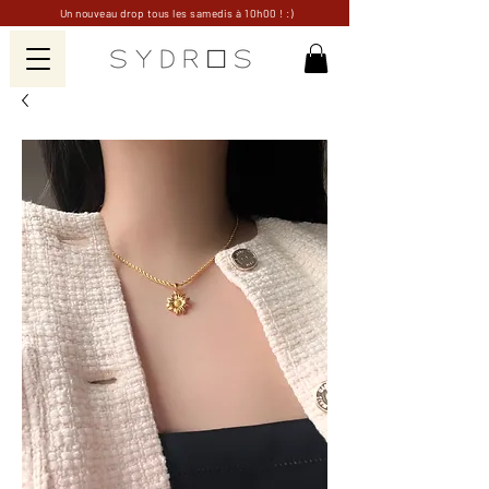
Un nouveau drop tous les samedis à 10h00 ! :)