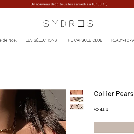
Un nouveau drop tous les samedis à 10h00 ! :)
e de Noël
LES SÉLECTIONS
THE CAPSULE CLUB
READY-TO-
Collier Pear
Price
€28.00