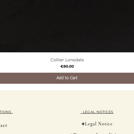
Collier Lonsdale
Quick View
Price
€80.00
Add to Cart
TION
S
LEGAL NOTICES
+
Legal Notice
act