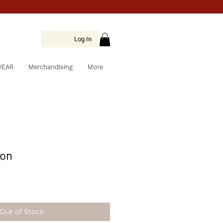
Log In
WEAR
Merchandising
More
son
Out of Stock