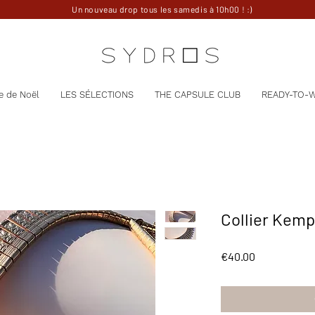
Un nouveau drop tous les samedis à 10h00 ! :)
e de Noël
LES SÉLECTIONS
THE CAPSULE CLUB
READY-TO-
Collier Kemp
Price
€40.00