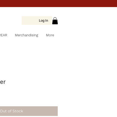
Log In
WEAR
Merchandising
More
er
Out of Stock