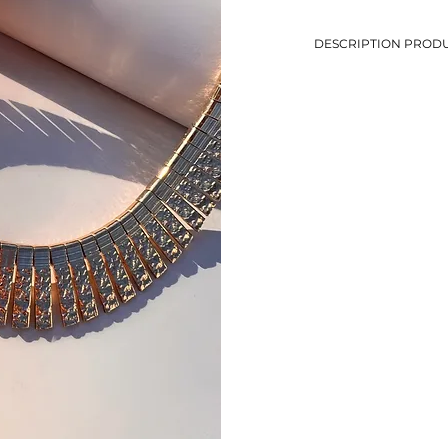
DESCRIPTION PRODU
-Ras-de-cou avec mail
-Longueur: 39 cm
-Métal doré
-Eviter le contact avec
-Bijou de seconde mai
-1 seul exemplaire