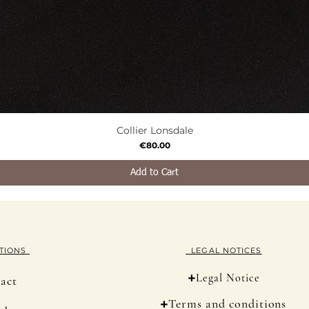
Collier Lonsdale
Quick View
Price
€80.00
Add to Cart
TION
S
LEGAL NOTICES
+
Legal Notice
act
+
Terms and conditions