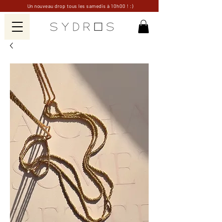
Un nouveau drop tous les samedis à 10h00 ! :)