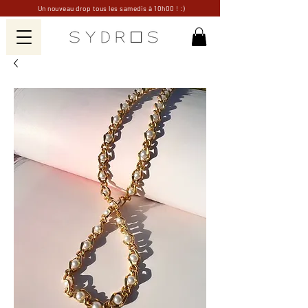
Un nouveau drop tous les samedis à 10h00 ! :)