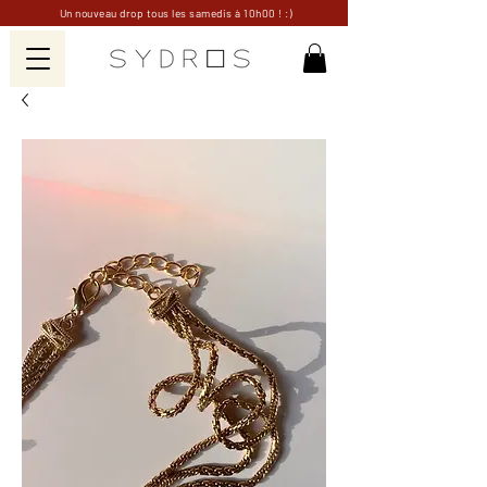
Un nouveau drop tous les samedis à 10h00 ! :)