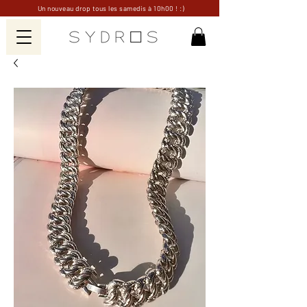
Un nouveau drop tous les samedis à 10h00 ! :)