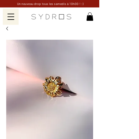
Un nouveau drop tous les samedis à 10h00 ! :)