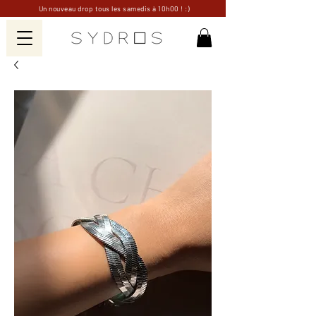
Un nouveau drop tous les samedis à 10h00 ! :)