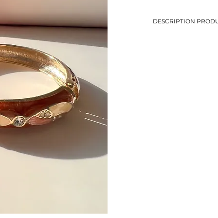
DESCRIPTION PRODU
-Jonc coloré avec petit
-Le jonc s’ouvre en deux
-Diamètre: 6 cm
-Métal doré
-Eviter le contact avec
-Bijou de seconde mai
-1 seul exemplaire