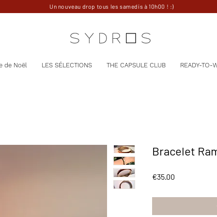
Un nouveau drop tous les samedis à 10h00 ! :)
e de Noël
LES SÉLECTIONS
THE CAPSULE CLUB
READY-TO-
Bracelet Ra
Price
€35.00