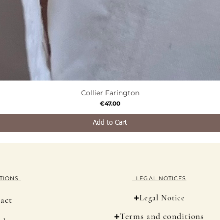
Collier Farington
Quick View
Price
€47.00
Add to Cart
TION
S
LEGAL NOTICES
+
Legal Notice
act
+
Terms and conditions