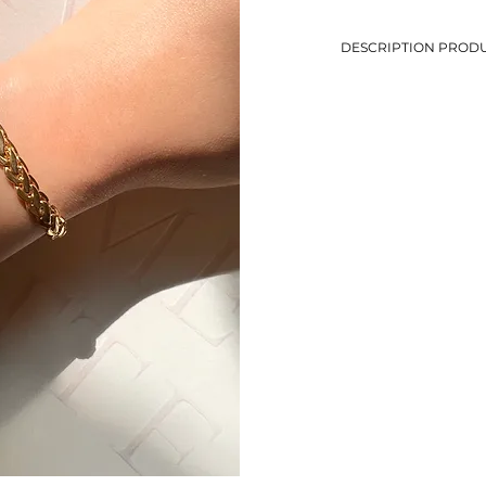
DESCRIPTION PRODU
-Bracelet maille torsa
-Longueur: 19,5 cm
-Plaqué or
-Eviter le contact avec
-Bijou de seconde mai
-1 seul exemplaire