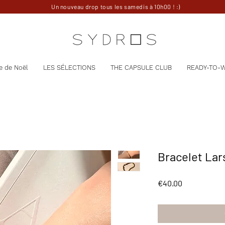
Un nouveau drop tous les samedis à 10h00 ! :)
e de Noël
LES SÉLECTIONS
THE CAPSULE CLUB
READY-TO-
Bracelet Lar
Price
€40.00