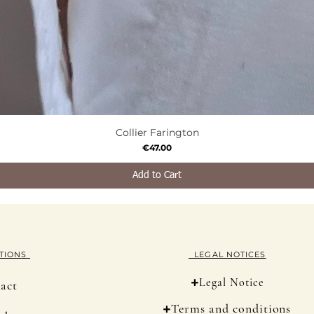
Collier Farington
Quick View
Price
€47.00
Add to Cart
TION
S
LEGAL NOTICES
+
Legal Notice
act
+
Terms and conditions