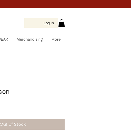
Log In
WEAR
Merchandising
More
son
Out of Stock