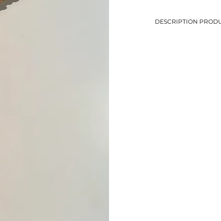
DESCRIPTION PRODU
-Bracelet articulé
-Détails de gravure et 
-Longueur: 17,5 cm
-Métal doré
-Eviter le contact avec
-Bijou de seconde mai
-1 seul exemplaire