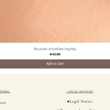
Boucles d'oreilles Ingilby
Quick View
Price
€43.00
Add to Cart
TION
S
LEGAL NOTICES
+
Legal Notice
act