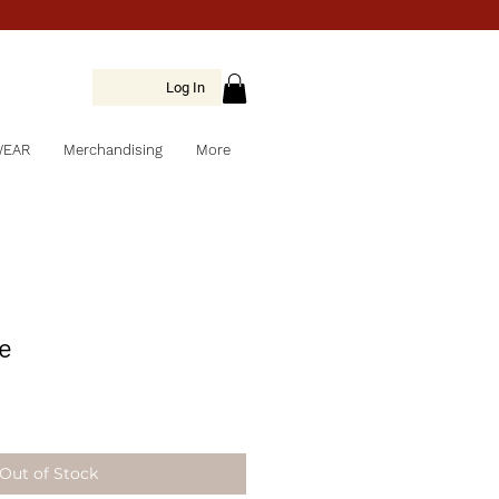
Log In
WEAR
Merchandising
More
e
Out of Stock