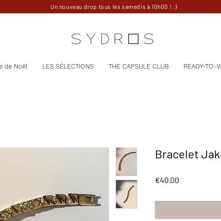
Un nouveau drop tous les samedis à 10h00 ! :)
e de Noël
LES SÉLECTIONS
THE CAPSULE CLUB
READY-TO-
Bracelet Jak
Price
€40.00